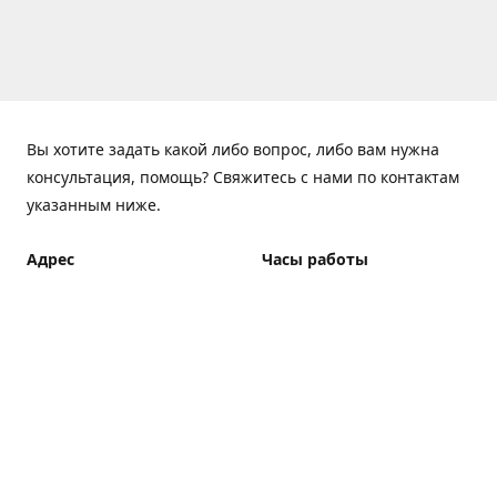
Вы хотите задать какой либо вопрос, либо вам нужна
консультация, помощь? Свяжитесь с нами по контактам
указанным ниже.
Адрес
Часы работы
ElfBar Store, Хрещатик 38,
Понедельник - Пятница
Киев
7:00 - 23:00 (Доставка до
23:00)
Как добраться
Суббота - Воскресенье
7:00 - 23:00 (Доставка до
23:00)
Доставка курьером: 7:00 -