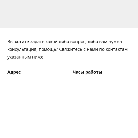
Вы хотите задать какой либо вопрос, либо вам нужна
консультация, помощь? Свяжитесь с нами по контактам
указанным ниже.
Адрес
Часы работы
ElfBar Store, Хрещатик 38,
Понедельник - Пятница
Киев
7:00 - 23:00 (Доставка до
23:00)
Как добраться
Суббота - Воскресенье
7:00 - 23:00 (Доставка до
23:00)
Доставка курьером: 7:00 -