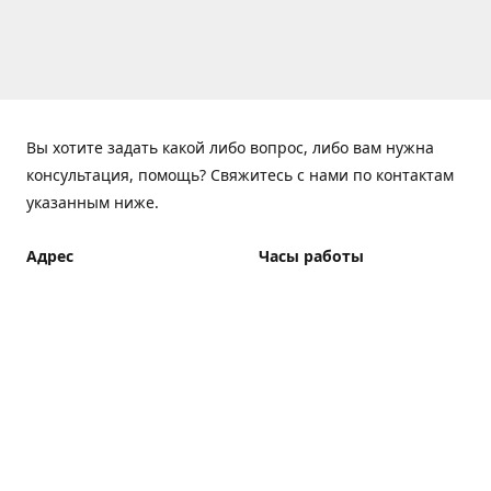
Вы хотите задать какой либо вопрос, либо вам нужна
консультация, помощь? Свяжитесь с нами по контактам
указанным ниже.
Адрес
Часы работы
ElfBar Store, Хрещатик 38,
Понедельник - Пятница
Киев
7:00 - 23:00 (Доставка до
23:00)
Как добраться
Суббота - Воскресенье
7:00 - 23:00 (Доставка до
23:00)
Доставка курьером: 7:00 -