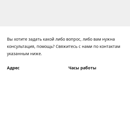
Вы хотите задать какой либо вопрос, либо вам нужна
консультация, помощь? Свяжитесь с нами по контактам
указанным ниже.
Адрес
Часы работы
ElfBar Store, Хрещатик 38,
Понедельник - Пятница
Киев
7:00 - 23:00 (Доставка до
23:00)
Как добраться
Суббота - Воскресенье
7:00 - 23:00 (Доставка до
23:00)
Доставка курьером: 7:00 -