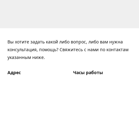
Вы хотите задать какой либо вопрос, либо вам нужна
консультация, помощь? Свяжитесь с нами по контактам
указанным ниже.
Адрес
Часы работы
ElfBar Store, Хрещатик 38,
Понедельник - Пятница
Киев
7:00 - 23:00 (Доставка до
23:00)
Как добраться
Суббота - Воскресенье
7:00 - 23:00 (Доставка до
23:00)
Доставка курьером: 7:00 -