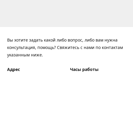
Вы хотите задать какой либо вопрос, либо вам нужна
консультация, помощь? Свяжитесь с нами по контактам
указанным ниже.
Адрес
Часы работы
ElfBar Store, Хрещатик 38,
Понедельник - Пятница
Киев
7:00 - 23:00 (Доставка до
23:00)
Как добраться
Суббота - Воскресенье
7:00 - 23:00 (Доставка до
23:00)
Доставка курьером: 7:00 -