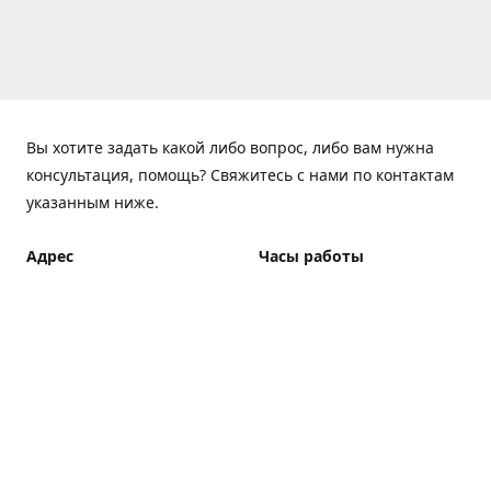
Вы хотите задать какой либо вопрос, либо вам нужна
консультация, помощь? Свяжитесь с нами по контактам
указанным ниже.
Адрес
Часы работы
ElfBar Store, Хрещатик 38,
Понедельник - Пятница
Киев
7:00 - 23:00 (Доставка до
23:00)
Как добраться
Суббота - Воскресенье
7:00 - 23:00 (Доставка до
23:00)
Доставка курьером: 7:00 -