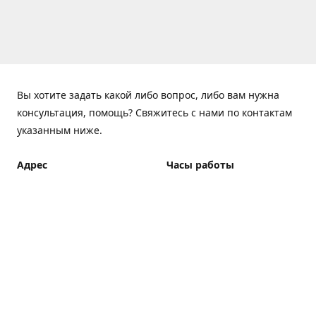
Вы хотите задать какой либо вопрос, либо вам нужна
консультация, помощь? Свяжитесь с нами по контактам
указанным ниже.
Адрес
Часы работы
ElfBar Store, Хрещатик 38,
Понедельник - Пятница
Киев
7:00 - 23:00 (Доставка до
23:00)
Как добраться
Суббота - Воскресенье
7:00 - 23:00 (Доставка до
23:00)
Доставка курьером: 7:00 -