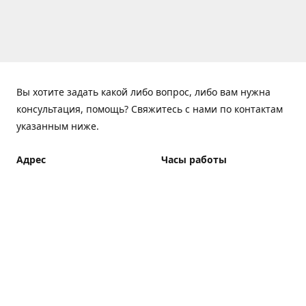
Вы хотите задать какой либо вопрос, либо вам нужна
консультация, помощь? Свяжитесь с нами по контактам
указанным ниже.
Адрес
Часы работы
ElfBar Store, Хрещатик 38,
Понедельник - Пятница
Киев
7:00 - 23:00 (Доставка до
23:00)
Как добраться
Суббота - Воскресенье
7:00 - 23:00 (Доставка до
23:00)
Доставка курьером: 7:00 -