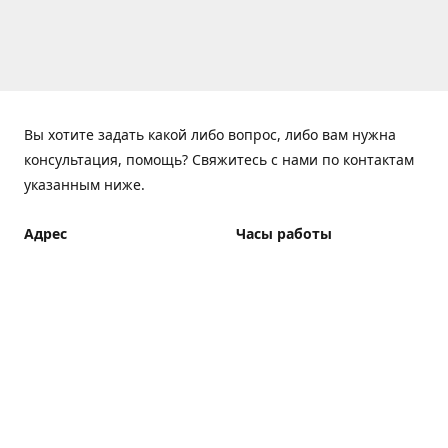
Вы хотите задать какой либо вопрос, либо вам нужна
консультация, помощь? Свяжитесь с нами по контактам
указанным ниже.
Адрес
Часы работы
ElfBar Store, Хрещатик 38,
Понедельник - Пятница
Киев
7:00 - 23:00 (Доставка до
23:00)
Как добраться
Суббота - Воскресенье
7:00 - 23:00 (Доставка до
23:00)
Доставка курьером: 7:00 -