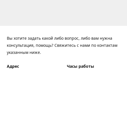
Вы хотите задать какой либо вопрос, либо вам нужна
консультация, помощь? Свяжитесь с нами по контактам
указанным ниже.
Адрес
Часы работы
ElfBar Store, Хрещатик 38,
Понедельник - Пятница
Киев
7:00 - 23:00 (Доставка до
23:00)
Как добраться
Суббота - Воскресенье
7:00 - 23:00 (Доставка до
23:00)
Доставка курьером: 7:00 -