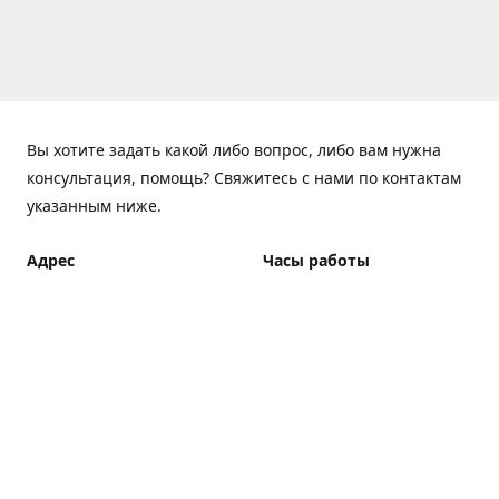
Вы хотите задать какой либо вопрос, либо вам нужна
консультация, помощь? Свяжитесь с нами по контактам
указанным ниже.
Адрес
Часы работы
ElfBar Store, Хрещатик 38,
Понедельник - Пятница
Киев
7:00 - 23:00 (Доставка до
23:00)
Как добраться
Суббота - Воскресенье
7:00 - 23:00 (Доставка до
23:00)
Доставка курьером: 7:00 -