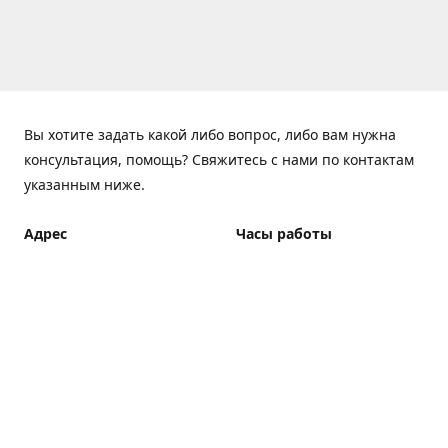
Вы хотите задать какой либо вопрос, либо вам нужна
консультация, помощь? Свяжитесь с нами по контактам
указанным ниже.
Адрес
Часы работы
ElfBar Store, Хрещатик 38,
Понедельник - Пятница
Киев
7:00 - 23:00 (Доставка до
23:00)
Как добраться
Суббота - Воскресенье
7:00 - 23:00 (Доставка до
23:00)
Доставка курьером: 7:00 -