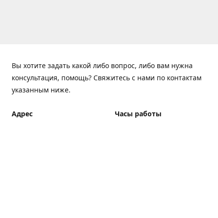
Вы хотите задать какой либо вопрос, либо вам нужна
консультация, помощь? Свяжитесь с нами по контактам
указанным ниже.
Адрес
Часы работы
ElfBar Store, Хрещатик 38,
Понедельник - Пятница
Киев
7:00 - 23:00 (Доставка до
23:00)
Как добраться
Суббота - Воскресенье
7:00 - 23:00 (Доставка до
23:00)
Доставка курьером: 7:00 -