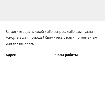
Вы хотите задать какой либо вопрос, либо вам нужна
консультация, помощь? Свяжитесь с нами по контактам
указанным ниже.
Адрес
Часы работы
ElfBar Store, Хрещатик 38,
Понедельник - Пятница
Киев
7:00 - 23:00 (Доставка до
23:00)
Как добраться
Суббота - Воскресенье
7:00 - 23:00 (Доставка до
23:00)
Доставка курьером: 7:00 -