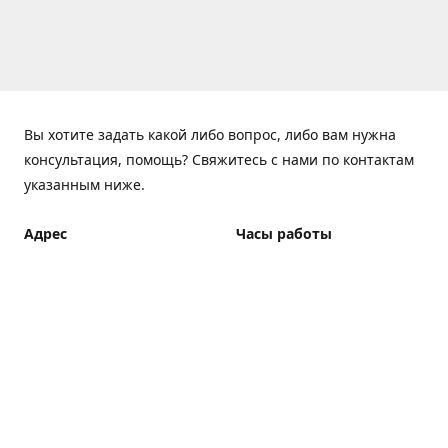
Вы хотите задать какой либо вопрос, либо вам нужна
консультация, помощь? Свяжитесь с нами по контактам
указанным ниже.
Адрес
Часы работы
ElfBar Store, Хрещатик 38,
Понедельник - Пятница
Киев
7:00 - 23:00 (Доставка до
23:00)
Как добраться
Суббота - Воскресенье
7:00 - 23:00 (Доставка до
23:00)
Доставка курьером: 7:00 -